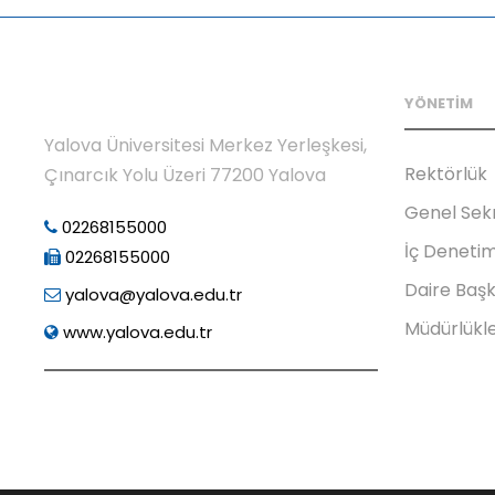
YÖNETİM
Yalova Üniversitesi Merkez Yerleşkesi,
Rektörlük
Çınarcık Yolu Üzeri 77200 Yalova
Genel Sek
02268155000
İç Deneti
02268155000
Daire Başk
yalova@yalova.edu.tr
Müdürlükl
www.yalova.edu.tr