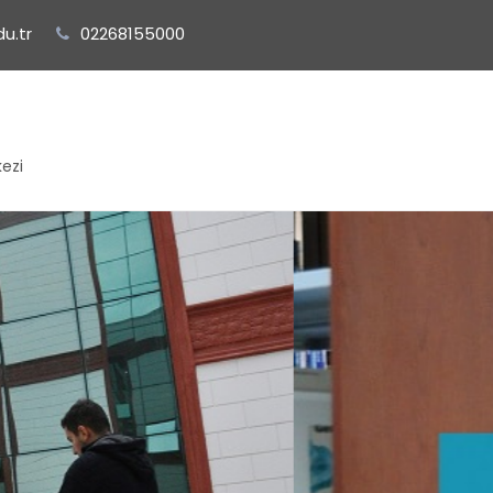
u.tr
02268155000
ezi